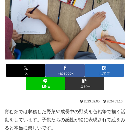
X
Facebook
はてブ
LINE
コピー
2023.02.05
2024.03.16
育む畑では収穫した野菜や成長中の野菜を色鉛筆で描く活
動をしています。子供たちの感性が絵に表現されて絵をみ
ると本当に楽しいです。